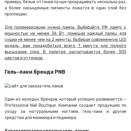
примеру, белые оттенки лучше прокрашивать несколько раз,
а более насыщенные пигменты ложатся в один слой без
проплешин.
Для полимеризации нужна лампа. Выбирайте УФ лампу с
мощностью не менее 36 Вт, помещая каждый палец для
сушки не менее чем на 2 минуты. Выбирая современную LED
модель, вам понадобиться всего 1 минута для полного
высыхания слоя. В палитре насчитывается более 300
цветов и оттенков.
Гель-лаки бренда PNB
Один из молодых брендов, который успешно развивается —
Professional Nail Boutique. Компания создает продукцию по
уходу за натуральными ногтями, гель-лаки и другие
средства для маникюра и педикюра.
Характеристики цветных гель-лаков: