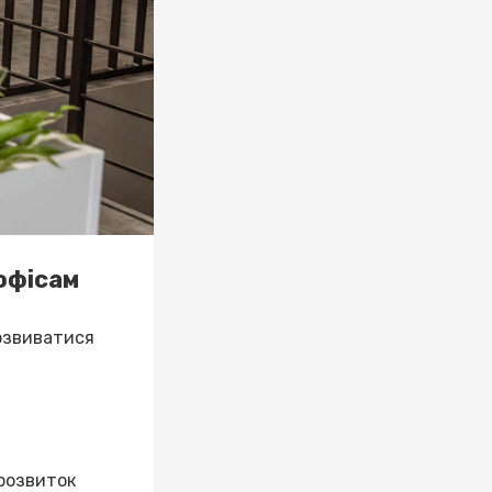
офісам
розвиватися
 розвиток