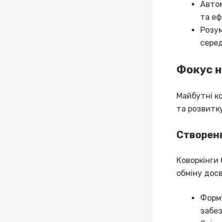
Авто
та еф
Розум
серед
Фокус н
Майбутні к
та розвитку
Створенн
Коворкінги
обміну досв
Форму
забез