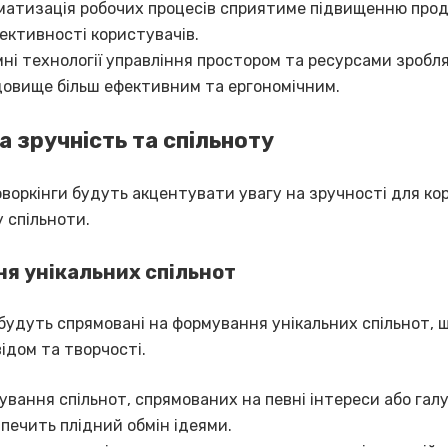
матизація робочих процесів сприятиме підвищенню про
ективності користувачів.
ні технології управління простором та ресурсами зробл
овище більш ефективним та ергономічним.
а зручність та спільноту
оворкінги будуть акцентувати увагу на зручності для ко
 спільноти.
я унікальних спільнот
 будуть спрямовані на формування унікальних спільнот, 
ідом та творчості.
вання спільнот, спрямованих на певні інтереси або галу
печить плідний обмін ідеями.