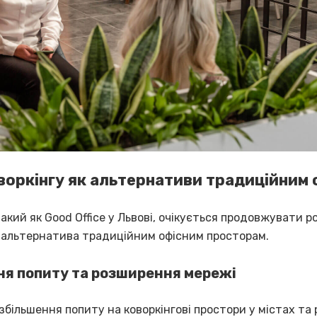
воркінгу як альтернативи традиційним 
такий як Good Office у Львові, очікується продовжувати 
 альтернатива традиційним офісним просторам.
ня попиту та розширення мережі
збільшення попиту на коворкінгові простори у містах та