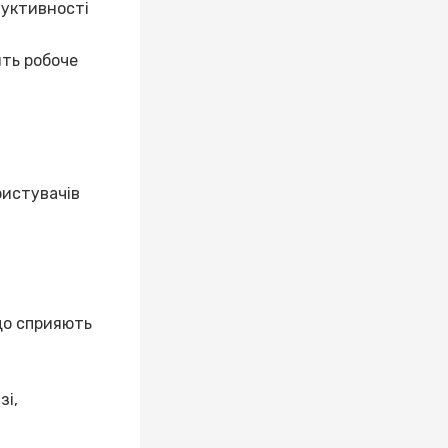
дуктивності
ять робоче
ристувачів
що сприяють
зі,