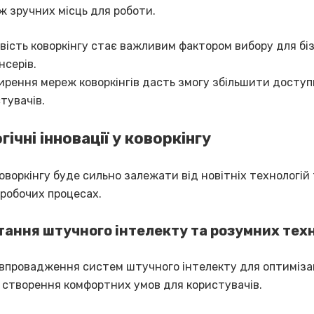
ж зручних місць для роботи.
вість коворкінгу стає важливим фактором вибору для бі
нсерів.
рення мереж коворкінгів дасть змогу збільшити доступ
тувачів.
ічні інновації у коворкінгу
воркінгу буде сильно залежати від новітніх технологій
 робочих процесах.
ання штучного інтелекту та розумних тех
 впровадження систем штучного інтелекту для оптимізац
а створення комфортних умов для користувачів.