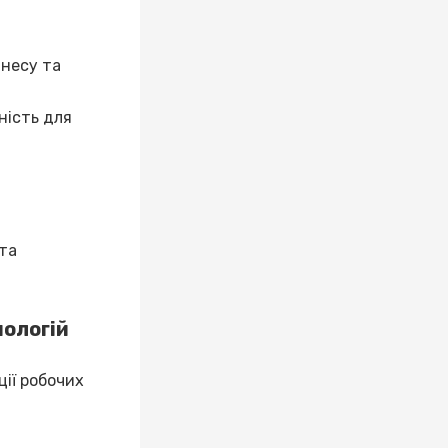
знесу та
ність для
 та
нологій
ії робочих