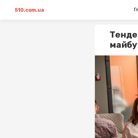
510.com.ua
Г
Тенден
майбу