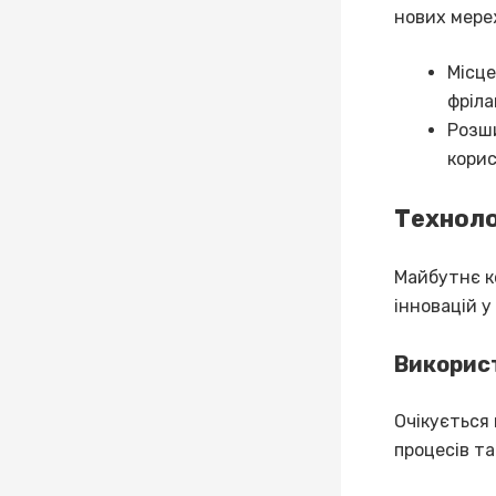
нових мере
Місце
фріла
Розши
корис
Технолог
Майбутнє ко
інновацій у
Використ
Очікується
процесів т