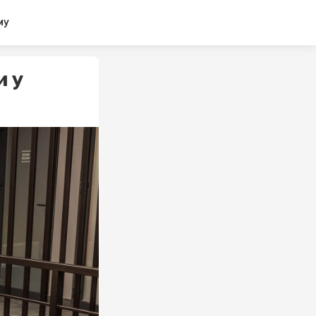
му
и у