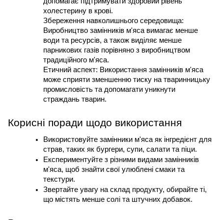
допомагає підтримувати здоровий рівень 
холестерину в крові.
Збереження навколишнього середовища: 
Виробництво замінників м'яса вимагає менше 
води та ресурсів, а також виділяє менше 
парникових газів порівняно з виробництвом 
традиційного м'яса.
Етичний аспект: Використання замінників м'яса 
може сприяти зменшенню тиску на тваринницьку 
промисловість та допомагати уникнути 
страждань тварин.
Корисні поради щодо використання
Використовуйте замінники м'яса як інгредієнт для 
страв, таких як бургери, супи, салати та піци.
Експериментуйте з різними видами замінників 
м'яса, щоб знайти свої улюблені смаки та 
текстури.
Звертайте увагу на склад продукту, обирайте ті, 
що містять менше солі та штучних добавок.