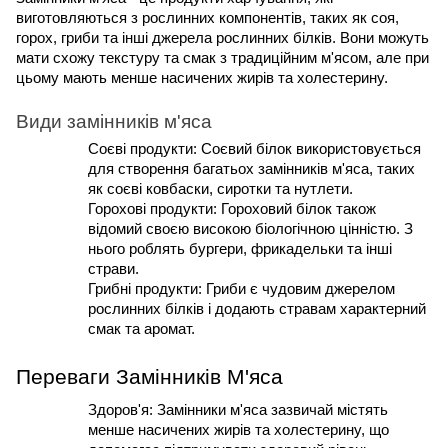
виготовляються з рослинних компонентів, таких як соя, 
горох, гриби та інші джерела рослинних білків. Вони можуть 
мати схожу текстуру та смак з традиційним м'ясом, але при 
цьому мають менше насичених жирів та холестерину.
Види замінників м'яса
Соєві продукти: Соєвий білок використовується 
для створення багатьох замінників м'яса, таких 
як соєві ковбаски, сиротки та нутлети.
Горохові продукти: Гороховий білок також 
відомий своєю високою біологічною цінністю. З 
нього роблять бургери, фрикадельки та інші 
страви.
Грибні продукти: Гриби є чудовим джерелом 
рослинних білків і додають стравам характерний 
смак та аромат.
Переваги Замінників М'яса
Здоров'я: Замінники м'яса зазвичай містять 
менше насичених жирів та холестерину, що 