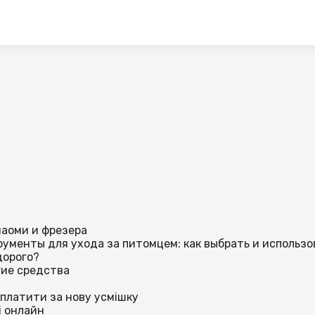
наоми и фрезера
ументы для ухода за питомцем: как выбрать и использо
дорого?
гие средства
аплатити за нову усмішку
і онлайн