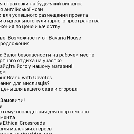
ня страховки на будь-який випадок
я англійської мови
р для успешного размещения проекта
нию идеального кулинарного пространства
жения по цене и качеству
ве: Возможности от Bavaria House
 предложения
а: Залог безопасности на рабочем месте
ртного отдыха на участке
айдіть його у нашому магазині!
том
Your Brand with Upvotes
ження для мисливців?
цены для вашего сада и огорода
я
ї Замовити!
e
стему: последствия для спортсменов
амента
e Ethical Crossroads
для маленьких героев