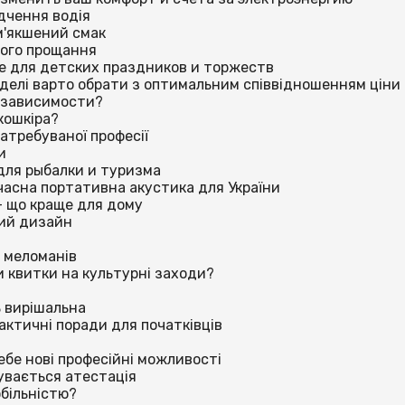
дчення водія
м'якшений смак
вого прощання
е для детских праздников и торжеств
делі варто обрати з оптимальним співвідношенням ціни 
к зависимости?
кошкіра?
атребуваної професії
и
для рыбалки и туризма
учасна портативна акустика для України
 — що краще для дому
ний дизайн
х меломанів
ти квитки на культурні заходи?
ь вирішальна
актичні поради для початківців
себе нові професійні можливості
бувається атестація
більністю?