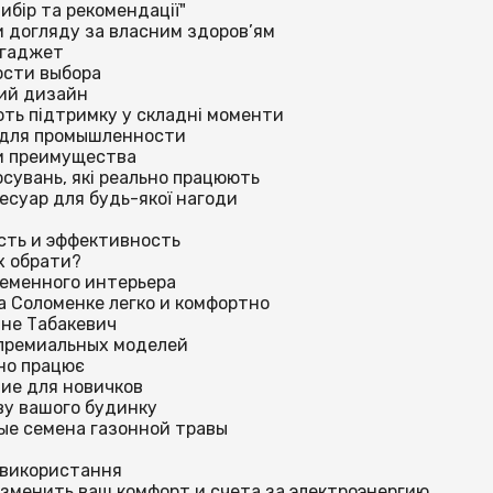
вибір та рекомендації"
и догляду за власним здоров’ям
 гаджет
ости выбора
ний дизайн
ють підтримку у складні моменти
и для промышленности
и преимущества
осувань, які реально працюють
есуар для будь-якої нагоди
сть и эффективность
їх обрати?
ременного интерьера
 Соломенке легко и комфортно
ине Табакевич
 премиальных моделей
оно працює
ие для новичков
іву вашого будинку
ные семена газонной травы
і використання
изменить ваш комфорт и счета за электроэнергию