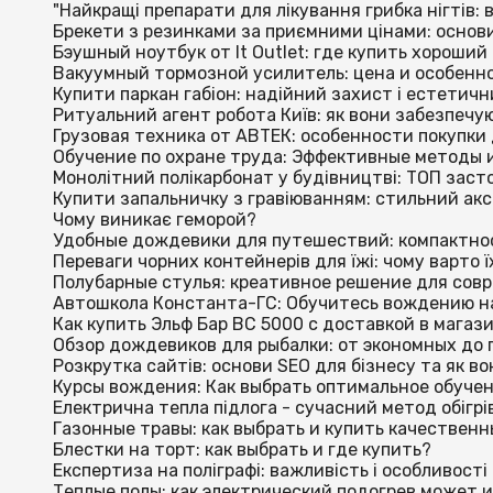
"Найкращі препарати для лікування грибка нігтів: 
Брекети з резинками за приємними цінами: основ
Бэушный ноутбук от It Outlet: где купить хороший
Вакуумный тормозной усилитель: цена и особенн
Купити паркан габіон: надійний захист і естетич
Ритуальний агент робота Київ: як вони забезпечу
Грузовая техника от АВТЕК: особенности покупк
Обучение по охране труда: Эффективные методы 
Монолітний полікарбонат у будівництві: ТОП заст
Купити запальничку з гравіюванням: стильний акс
Чому виникає геморой?
Удобные дождевики для путешествий: компактно
Переваги чорних контейнерів для їжі: чому варто 
Полубарные стулья: креативное решение для сов
Автошкола Константа-ГС: Обучитесь вождению на
Как купить Эльф Бар BC 5000 с доставкой в магаз
Обзор дождевиков для рыбалки: от экономных до
Розкрутка сайтів: основи SEO для бізнесу та як в
Курсы вождения: Как выбрать оптимальное обучен
Електрична тепла підлога - сучасний метод обігр
Газонные травы: как выбрать и купить качествен
Блестки на торт: как выбрать и где купить?
Експертиза на поліграфі: важливість і особливост
Теплые полы: как электрический подогрев может 