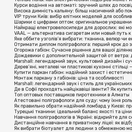
Курси водіння на автоматі: зручний шлях до посві
Висока димність кальяну: більш насичений або по
VIP труни Київ: вибір елітних моделей для особли
Шарики с цифрами оптом: оригинальное украшени
Найкращі електровелосипеди для дорослих: які мо
VAAL — альтернатива сигаретам или новый путь 
Яке оббите узголів’я вибрати: тканина, велюр чи е
Отримати диплом поліграфолога: перший крок до з
Огорожа габіон: Сучасне рішення для вашої ділянк
Дождевики с дополнительной защитой от ветра: 
Marshall: легендарний звук, культовий дизайн і с
Дерев’яні, металеві чи пластикові кухонні стільці
Купити паркан габіон: надійний захист і естетич
Монтаж паркану з габіонів: ціна та особливості
Marshall: легендарний звук і стиль для українськи
Де в Софії проходять найцікавіші івенти? Як купи
Топ оптовых поставщиков пиротехники в Алматы
Атестовані поліграфологи для суду: чому їхня рол
Як правильно обрати надійний ломбард у Києві: пр
Турецькі тканини: ідеальний баланс якості та ціни
Навчання поліграфологів в Україні: відкрийте для 
Дистанційне навчання в приватному ліцеї: як від
Як вибрати біотуалет для людини з обмеженою мо