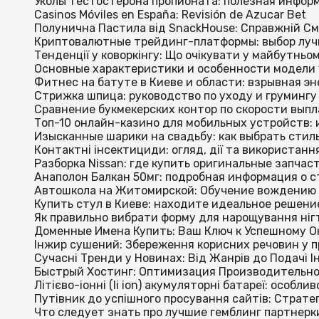
Уколы тестостерона пропионата: полезная информ
Casinos Móviles en España: Revisión de Azucar Bet
Полунична Пастила від SnackHouse: Справжній См
Криптовалютные трейдинг-платформы: выбор луч
Тенденції у коворкінгу: Що очікувати у майбутньо
Основные характеристики и особенности модели 
Фитнес на батуте в Киеве и области: взрывная э
Стрижка шпица: руководство по уходу и грумингу
Сравнение букмекерских контор по скорости выпл
Топ-10 онлайн-казино для мобильных устройств: 
Изысканные шарики на свадьбу: как выбрать стиль
Контактні інсектициди: огляд, дії та використанн
Разборка Nissan: где купить оригинальные запчас
Анаполон Балкан 50мг: подробная информация о ст
Автошкола на Житомирской: Обучение вождению 
Купить стул в Киеве: находите идеальное решени
Як правильно вибрати форму для нарощування нігті
Доменные Имена Купить: Ваш Ключ к Успешному 
Інжир сушений: Збереження корисних речовин у п
Сучасні Тренди у Новинах: Від Жанрів до Подачі І
Быстрый Хостинг: Оптимизация Производительнос
Літієво-іонні (li ion) акумуляторні батареї: особли
Путівник до успішного просування сайтів: Стратег
Что следует знать про лучшие гемблинг партнерки