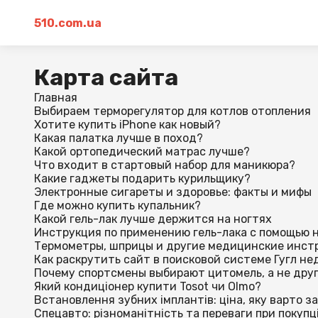
510.com.ua
Карта сайта
Главная
Выбираем терморегулятор для котлов отопления
Хотите купить iPhone как новый?
Какая палатка лучше в поход?
Какой ортопедический матрас лучше?
Что входит в стартовый набор для маникюра?
Какие гаджеты подарить курильщику?
Электронные сигареты и здоровье: факты и мифы
Где можно купить купальник?
Какой гель-лак лучше держится на ногтях
Инструкция по применению гель-лака с помощью 
Термометры, шприцы и другие медицинские инстр
Как раскрутить сайт в поисковой системе Гугл не
Почему спортсмены выбирают цитомель, а не дру
Який кондиціонер купити Tosot чи Olmo?
Встановлення зубних імплантів: ціна, яку варто з
Спецавто: різноманітність та переваги при покупц