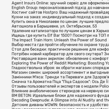
Agent Insurs Online: зручний сервіс для оформлен
English Group: персоналізований підхід до навчанн
Хостинг сайтов Hostpro: Ваш надежный провайде
Кухни на заказ: индивидуальный подход к созда
Купить окна в Николаеве по ценам: лучшие предло
Автошкола в Барышевке, ул. Октябрьская, 53
Удаление катализатора по лучшим ценам в Харько
Ищешь где купить Elf Bar 1500? Посмотри на ТОП
The Impact Train Horn: Unleash the Power of Sound
Выбор места где пройти обучение по охране труд
Стол для беседки: практичное решение для комфо
Потрібен новий карбюратор для свого скутера? Зн
Реставрация ванн акрилом: обновление с комфор
Exploring the Power of Reddit Marketing: Boosting 
Гладкоствольна зброя: як обрати магазин споряд
Магазин семян: широкий ассортимент и выгодные 
Замінники М'яса: Тренди та Переваги для Здоров'
Смачна та Ароматна Піца "Піца Садосок": Ось Де Ї
Отзывы пользователей и экспертов о модели Polic
Влияние анаболических стероидов на нервную си
BM BETON: Идеальные блоки для надежного фунд
Decoding Deepnude: A Glimpse into AI Nudity and th
Детские диваны WOWIN: безопасность и удобство 