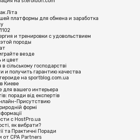
ация на steroidon.com
ак Літа
шей платформы для обмена и заработка
му
1102
нергия и тренировки с удовольствием
 этой породы
ат
играйте везде
 и цвет
я в сільському господарстві
ти и получить гарантию качества
ероиде на sportblog.com.ua
в Киеве
е для вашего интерьера
в: поради від експертів
Онлайн-Присутствию
риродній формі
нформації
ти с HostPro.ua
вості, як вибрати?
ії та Практичні Поради
 от CPA Partners